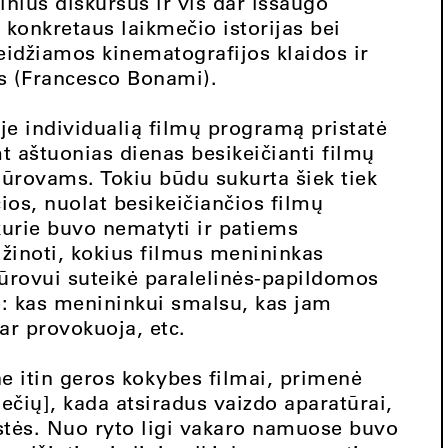
inius diskursus ir vis dar išsaugo
 konkretaus laikmečio istorijas bei
eidžiamos kinematografijos klaidos ir
s (Francesco Bonami).
e individualią filmų programą pristatė
t aštuonias dienas besikeičianti filmų
iūrovams. Tokiu būdu sukurta šiek tiek
čios, nuolat besikeičiančios filmų
urie buvo nematyti ir patiems
žinoti, kokius filmus menininkas
ūrovui suteikė paralelinės-papildomos
: kas menininkui smalsu, kas jam
 ar provokuoja, etc.
ne itin geros kokybes filmai, primenė
čių], kada atsiradus vaizdo aparatūrai,
ostės. Nuo ryto ligi vakaro namuose buvo