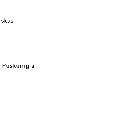
nskas
s Puskunigis