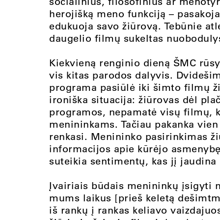
socialinius, filosofinius ar menotyr
herojišką meno funkciją – pasakoja
edukuoja savo žiūrovą. Tebūnie atl
daugelio filmų sukeltas nuoboduly
Kiekvieną renginio dieną ŠMC rūsyj
vis kitas parodos dalyvis. Dvidešim
programa pasiūlė iki šimto filmų ž
ironiška situacija: žiūrovas dėl pla
programos, nepamatė visų filmų, k
menininkams. Tačiau pakanka vien 
renkasi. Menininko pasirinkimas ži
informacijos apie kūrėjo asmenybę
suteikia sentimentų, kas jį jaudina
Įvairiais būdais menininkų įsigyti 
mums laikus [prieš keletą dešimtme
iš rankų į rankas keliavo vaizdaju