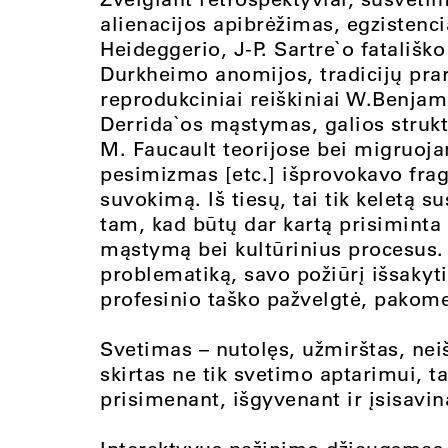
alienacijos apibrėžimas, egzistenci
Heideggerio, J-P. Sartre`o fatališk
Durkheimo anomijos, tradicijų pra
reprodukciniai reiškiniai W.Benjami
Derrida`os mąstymas, galios stru
M. Faucault teorijose bei migruojan
pesimizmas [etc.] išprovokavo fra
suvokimą. Iš tiesų, tai tik keletą s
tam, kad būtų dar kartą prisiminta
mąstymą bei kultūrinius procesus.
problematiką, savo požiūrį išsakyti
profesinio taško pažvelgtė, pakome
Svetimas – nutolęs, užmirštas, nei
skirtas ne tik svetimo aptarimui, t
prisimenant, išgyvenant ir įsisavin