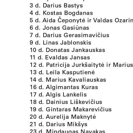
3 d. Darius Bastys
4 d. Kostas Bogdanas
5 d. Aida Čeponytė ir Valdas Ozari
6 d. Jonas Gasiūnas
7 d. Darius Gerasimavičius
9 d. Linas Jablonskis
10 d. Donatas Jankauskas
11 d. Evaldas Jansas
12 d. Patricija Jurkšaitytė ir Mariu
13 d. Leila Kasputienė
14 d. Marius Kavaliauskas
16 d. Algimantas Kuras
17 d. Algis Lankelis
18 d. Dainius Liškevičius
19 d. Gintaras Makarevičius
20 d. Aurelija Maknytė
21 d. Darius Mikšys
23 d. Mindaugas Navakas