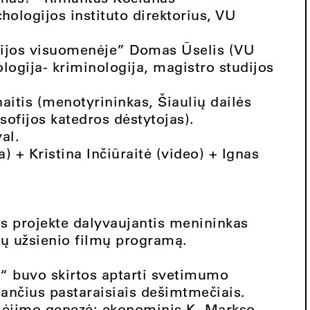
hologijos instituto direktorius, VU
ijos visuomenėje” Domas Ūselis (VU
logija- kriminologija, magistro studijos
aitis (menotyrininkas, Šiaulių dailės
osofijos katedros dėstytojas).
al.
+ Kristina Inčiūraitė (video) + Ignas
nas projekte dalyvaujantis menininkas
tų užsienio filmų programą.
s“ buvo skirtos aptarti svetimumo
ančius pastaraisiais dešimtmečiais.
imėjimo genezė: ekonominis K. Markso