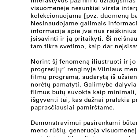
Interaktyvus pažinimo džiaugsmas 
visuomenėje nesunkiai virsta inte
kolekcionuojama [pvz. duomenų ba
Nesinaudojame galimais informacijo
informacija apie įvairius reiškinius 
įsisavinti ir ją pritaikyti. Ši neiš
tam tikra svetimo, kaip dar neįsis
Norint šį fenomeną iliustruoti ir jo
progresijų“ renginyje Vilniaus men
filmų programą, sudarytą iš užsieni
norėtų pamatyti. Galimybė dalyvia
filmus būtų suvokta kaip minimali, 
išgyventi tai, kas dažnai pralekia p
paprasčiausiai pamirštame.
Demonstravimui pasirenkami būtent 
meno rūšių, generuoja visuomenėje