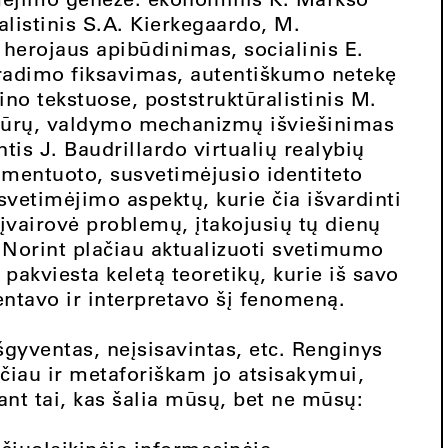
alistinis S.A. Kierkegaardo, M.
o herojaus apibūdinimas, socialinis E.
radimo fiksavimas, autentiškumo netekę
no tekstuose, poststruktūralistinis M.
ktūrų, valdymo mechanizmų išviešinimas
tis J. Baudrillardo virtualių realybių
gmentuoto, susvetimėjusio identiteto
usvetimėjimo aspektų, kurie čia išvardinti
 įvairovė problemų, įtakojusių tų dienų
 Norint plačiau aktualizuoti svetimumo
 pakviesta keletą teoretikų, kurie iš savo
ntavo ir interpretavo šį fenomeną.
šgyventas, neįsisavintas, etc. Renginys
ačiau ir metaforiškam jo atsisakymui,
ant tai, kas šalia mūsų, bet ne mūsų: