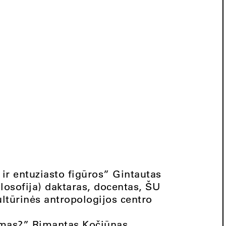
o ir entuziasto figūros” Gintautas
losofija) daktaras, docentas, ŠU
ultūrinės antropologijos centro
kimas?” Rimantas Kočiūnas