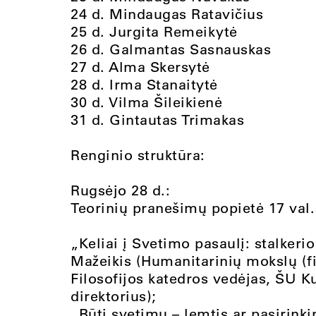
24 d. Mindaugas Ratavičius
25 d. Jurgita Remeikytė
26 d. Galmantas Sasnauskas
27 d. Alma Skersytė
28 d. Irma Stanaitytė
30 d. Vilma Šileikienė
31 d. Gintautas Trimakas
Renginio struktūra:
Rugsėjo 28 d.:
Teorinių pranešimų popietė 17 val.
„Keliai į Svetimo pasaulį: stalkeri
Mažeikis (Humanitarinių mokslų (fi
Filosofijos katedros vedėjas, ŠU K
direktorius);
„Būti svetimu – lemtis ar pasirin