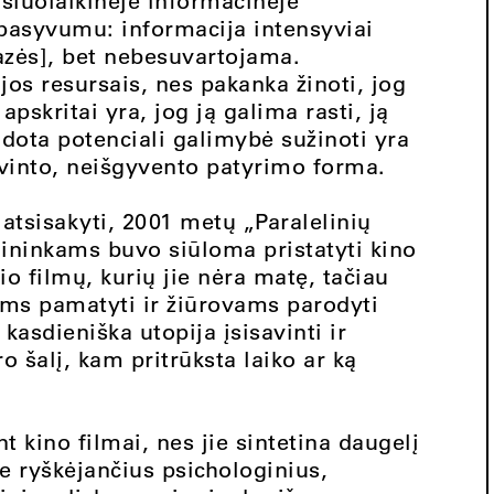
šiuolaikinėje informacinėje
rpasyvumu: informacija intensyviai
zės], bet nebesuvartojama.
s resursais, nes pakanka žinoti, jog
apskritai yra, jog ją galima rasti, ją
naudota potenciali galimybė sužinoti yra
avinto, neišgyvento patyrimo forma.
 atsisakyti, 2001 metų „Paralelinių
ininkams buvo siūloma pristatyti kino
o filmų, kurių jie nėra matę, tačiau
ms pamatyti ir žiūrovams parodyti
kasdieniška utopija įsisavinti ir
ro šalį, kam pritrūksta laiko ar ką
kino filmai, nes jie sintetina daugelį
 ryškėjančius psichologinius,