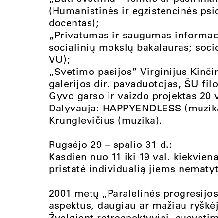
(Humanistinės ir egzistencinės psic
docentas);
„Privatumas ir saugumas informac
socialinių mokslų bakalauras; socio
VU);
„Svetimo pasijos” Virginijus Kinčin
galerijos dir. pavaduotojas, ŠU fil
Gyvo garso ir vaizdo projektas 20 v
Dalyvauja: HAPPYENDLESS (muzika) 
Krunglevičius (muzika).
Rugsėjo 29 – spalio 31 d.:
Kasdien nuo 11 iki 19 val. kiekvie
pristatė individualią jiems nematy
2001 metų „Paralelinės progresijo
aspektus, daugiau ar mažiau ryškėj
Žvelgiant retrospektyviai, susvet