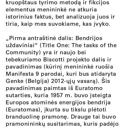
kruopštaus tyrimo metodą ir fikcijos
elementus menininkė ne atkuria
istorinius faktus, bet analizuoja juos ir
tiria, kaip mes suvokiame, kas įvyko.
„Pirma antraštinė dalis: Bendrijos
uždaviniai“ (Title One: The tasks of the
Community) yra ir naujo bei
tebekuriamo Biscotti projekto dalis ir
pavadinimas (kūrinį menininkė ruošia
Manifesta 9 parodai, kuri bus atidaryta
Genke (Belgija) 2012-ųjų vasarą). Šis
pavadinimas paimtas iš Euratomo
sutarties, kuria 1957 m. buvo įsteigta
Europos atominės energijos bendrija
(Euratomas), įkurta su tikslu plėtoti
branduolinę pramonę. Drauge tai buvo
pramonininkų susitarimas, kuris padėjo