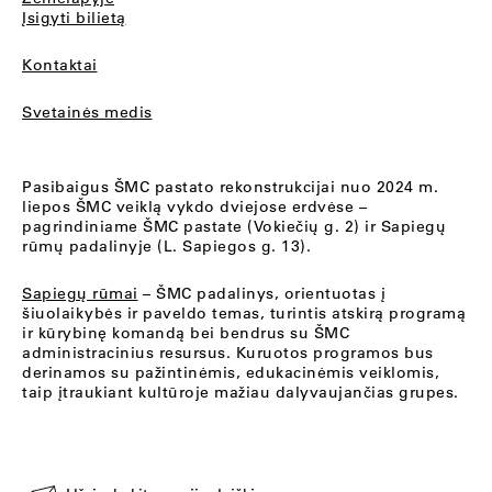
Įsigyti bilietą
Kontaktai
Svetainės medis
Pasibaigus ŠMC pastato rekonstrukcijai nuo 2024 m.
liepos ŠMC veiklą vykdo dviejose erdvėse –
pagrindiniame ŠMC pastate (Vokiečių g. 2) ir Sapiegų
rūmų padalinyje (L. Sapiegos g. 13).
Sapiegų rūmai
– ŠMC padalinys, orientuotas į
šiuolaikybės ir paveldo temas, turintis atskirą programą
ir kūrybinę komandą bei bendrus su ŠMC
administracinius resursus. Kuruotos programos bus
derinamos su pažintinėmis, edukacinėmis veiklomis,
taip įtraukiant kultūroje mažiau dalyvaujančias grupes.