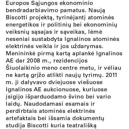
Europos Sąjungos ekonominio
bendradarbiavimo pamatus. Naują
Biscotti projektą, tyrinėjantį atominės
energetikos ir politinių bei ekonominių
veiksnių sąsajas ir sąveikas, lėmė
neseniai sustabdyta Ignalinos atominės
elektrinės veikla ir jos uždarymas.
Menininkė pirmą kartą aplankė Ignalinos
AE dar 2008 m., rezidencijos
Šiuolaikinio meno centre metu, ir vėliau
ne kartą grįžo atlikti naujų tyrimų. 2011
m. ji dalyvavo dviejuose viešuose
Ignalinos AE aukcionuose, kuriuose
įsigijo išparduodamo švino bei vario
laidų. Naudodamasi esamais ir
perdirbtais atominės elektrinės
artefaktais bei išsamia dokumentų
studija Biscotti kuria teatrališką