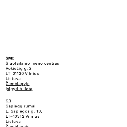
ŠMC
Šiuolaikinio meno centras
Vokiečių g. 2
LT–01130 Vilnius
Lietuva
Žemėlapyje
Įsigyti bilietą
SR
Sapiegų rūmai
L. Sapiegos g. 13,
LT–10312 Vilnius
Lietuva
Žemėlapyje