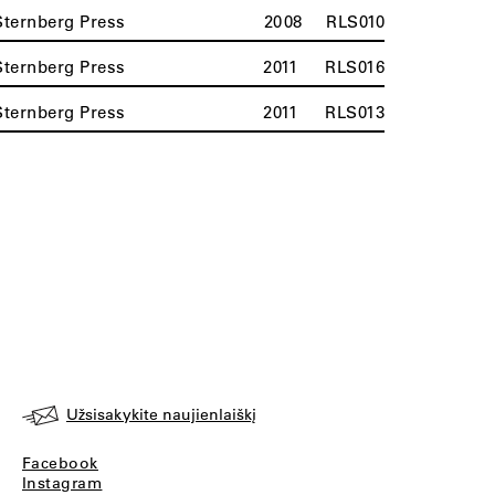
Sternberg Press
2008
RLS010
Sternberg Press
2011
RLS016
Sternberg Press
2011
RLS013
Užsisakykite naujienlaiškį
Facebook
Instagram