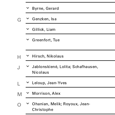
Byrne, Gerard
Genzken, Isa
G
Gillick, Liam
Greenfort, Tue
Hirsch, Nikolaus
H
Jablonskienė, Lolita; Schafhausen,
J
Nicolaus
Leloup, Jean-Yves
L
Morrison, Alex
M
Ohanian, Melik; Royoux, Jean-
O
Christophe