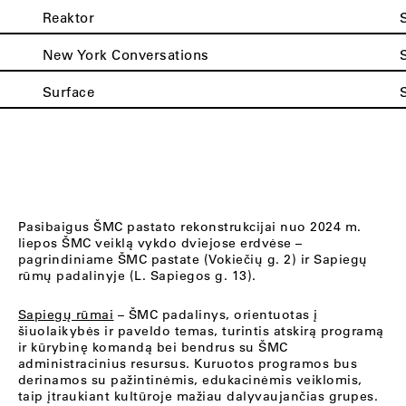
Reaktor
New York Conversations
Surface
Pasibaigus ŠMC pastato rekonstrukcijai nuo 2024 m.
liepos ŠMC veiklą vykdo dviejose erdvėse –
pagrindiniame ŠMC pastate (Vokiečių g. 2) ir Sapiegų
rūmų padalinyje (L. Sapiegos g. 13).
Sapiegų rūmai
– ŠMC padalinys, orientuotas į
šiuolaikybės ir paveldo temas, turintis atskirą programą
ir kūrybinę komandą bei bendrus su ŠMC
administracinius resursus. Kuruotos programos bus
derinamos su pažintinėmis, edukacinėmis veiklomis,
taip įtraukiant kultūroje mažiau dalyvaujančias grupes.