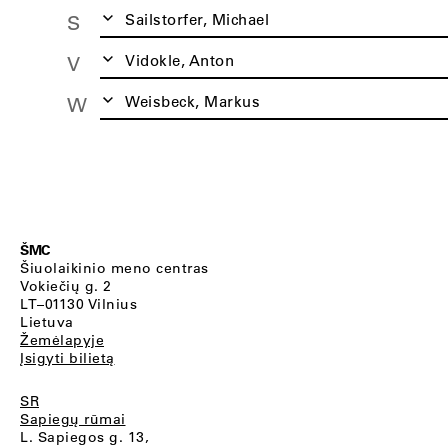
Sailstorfer, Michael
S
Vidokle, Anton
V
Weisbeck, Markus
W
ŠMC
Šiuolaikinio meno centras
Vokiečių g. 2
LT–01130 Vilnius
Lietuva
Žemėlapyje
Įsigyti bilietą
SR
Sapiegų rūmai
L. Sapiegos g. 13,