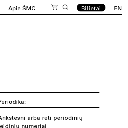
Apie ŠMC
Bilietai
EN
Periodika:
Ankstesni arba reti periodinių
leidinių numeriai