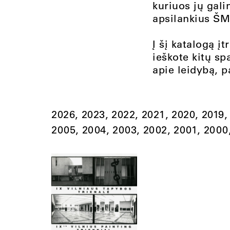
kuriuos jų gali
apsilankius
ŠMC
Į šį katalogą įt
ieškote kitų sp
apie leidybą, 
2026
2023
2022
2021
2020
2019
2005
2004
2003
2002
2001
2000