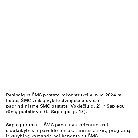
Pasibaigus ŠMC pastato rekonstrukcijai nuo 2024 m.
liepos ŠMC veiklą vykdo dviejose erdvėse –
pagrindiniame ŠMC pastate (Vokiečių g. 2) ir Sapiegų
rūmų padalinyje (L. Sapiegos g. 13).
Sapiegų rūmai
– ŠMC padalinys, orientuotas į
šiuolaikybės ir paveldo temas, turintis atskirą programą
ir kūrybinę komandą bei bendrus su ŠMC