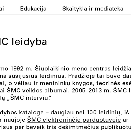
ai
Edukacija
Skaitykla ir mediateka
C leidyba
mo 1992 m. Šiuolaikinio meno centras leidžia
a susijusius leidinius. Pradžioje tai buvo da
i, o vėliau ir menininkų knygos, teorinės esė
iai ŠMC veiklos albumai. 2005–2013 m. ŠMC l
lą „ŠMC interviu“
.
idybos kataloge – daugiau nei 100 leidinių, iš
ir naujoje
ŠMC elektroninėje parduotuvėje
ar 
isus per beveik tris dešimtmečius publikuotu