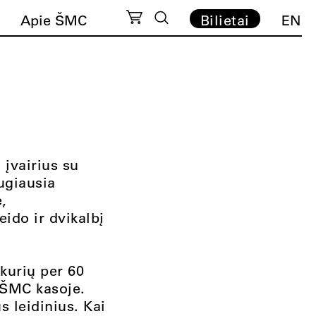
Apie ŠMC
Bilietai
EN
 įvairius su
ugiausia
,
eido ir
dvikalbį
 kurių per 60
ŠMC kasoje.
s leidinius. Kai