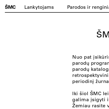
ŠMC
Lankytojams
Parodos ir rengini
ŠM
Nuo pat įsikūri
parodų program
parodų kataloga
retrospektyvin
periodinį žurna
Iki šiol ŠMC le
galima įsigyti 
Žemiau rasite v