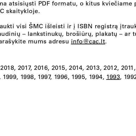
ma atsisiųsti PDF formatu, o kitus kviečiame 
 skaitykloje
.
raukti visi ŠMC išleisti ir į ISBN registrą įtrauk
audinių – lankstinukų, brošiūrų, plakatų – ar 
parašykite mums adresu
info@cac.lt
.
2018
2017
2016
2015
2014
2013
2012
2011
1999
1998
1997
1996
1995
1994
1993
199