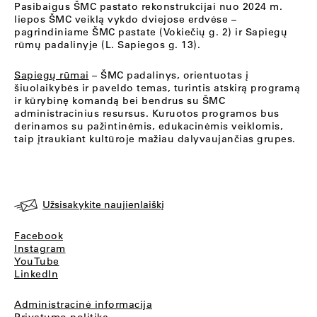
Pasibaigus ŠMC pastato rekonstrukcijai nuo 2024 m.
liepos ŠMC veiklą vykdo dviejose erdvėse –
pagrindiniame ŠMC pastate (Vokiečių g. 2) ir Sapiegų
rūmų padalinyje (L. Sapiegos g. 13).
Sapiegų rūmai
– ŠMC padalinys, orientuotas į
šiuolaikybės ir paveldo temas, turintis atskirą programą
ir kūrybinę komandą bei bendrus su ŠMC
administracinius resursus. Kuruotos programos bus
derinamos su pažintinėmis, edukacinėmis veiklomis,
taip įtraukiant kultūroje mažiau dalyvaujančias grupes.
Užsisakykite naujienlaiškį
Facebook
Instagram
YouTube
LinkedIn
Administracinė informacija