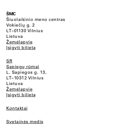
ŠMC
Šiuolaikinio meno centras
Vokiečių g. 2
LT–01130 Vilnius
Lietuva
Žemėlapyje
Įsigyti bilietą
SR
Sapiegų rūmai
L. Sapiegos g. 13,
LT–10312 Vilnius
Lietuva
Žemėlapyje
Įsigyti bilietą
Kontaktai
Svetainės medis