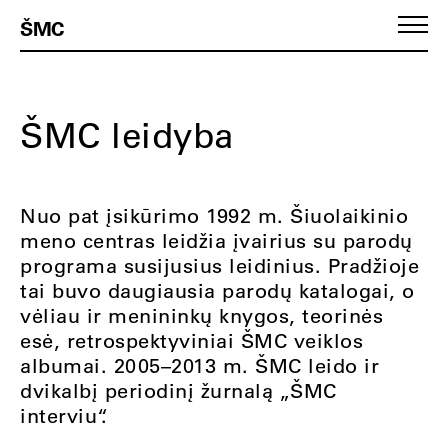
ŠMC
ŠMC leidyba
Nuo pat įsikūrimo 1992 m. Šiuolaikinio
meno centras leidžia įvairius su parodų
programa susijusius leidinius. Pradžioje
tai buvo daugiausia parodų katalogai, o
vėliau ir menininkų knygos, teorinės
esė, retrospektyviniai ŠMC veiklos
albumai. 2005–2013 m. ŠMC leido ir
dvikalbį periodinį žurnalą „ŠMC
interviu“
.