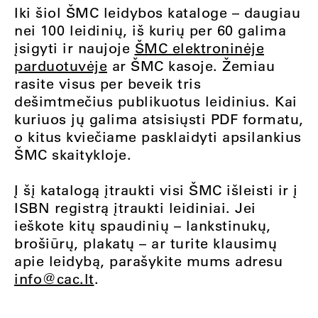
Iki šiol ŠMC leidybos kataloge – daugiau
nei 100 leidinių, iš kurių per 60 galima
įsigyti ir naujoje
ŠMC elektroninėje
parduotuvėje
ar ŠMC kasoje. Žemiau
rasite visus per beveik tris
dešimtmečius publikuotus leidinius. Kai
kuriuos jų galima atsisiųsti PDF formatu,
o kitus kviečiame pasklaidyti apsilankius
ŠMC skaitykloje
.
Į šį katalogą įtraukti visi ŠMC išleisti ir į
ISBN registrą įtraukti leidiniai. Jei
ieškote kitų spaudinių – lankstinukų,
brošiūrų, plakatų – ar turite klausimų
apie leidybą, parašykite mums adresu
info@cac.lt
.