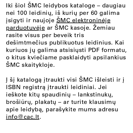
Iki šiol ŠMC leidybos kataloge – daugiau
nei 100 leidinių, iš kurių per 60 galima
įsigyti ir naujoje
ŠMC elektroninėje
parduotuvėje
ar ŠMC kasoje. Žemiau
rasite visus per beveik tris
dešimtmečius publikuotus leidinius. Kai
kuriuos jų galima atsisiųsti PDF formatu,
o kitus kviečiame pasklaidyti apsilankius
ŠMC skaitykloje
.
Į šį katalogą įtraukti visi ŠMC išleisti ir į
ISBN registrą įtraukti leidiniai. Jei
ieškote kitų spaudinių – lankstinukų,
brošiūrų, plakatų – ar turite klausimų
apie leidybą, parašykite mums adresu
info@cac.lt
.