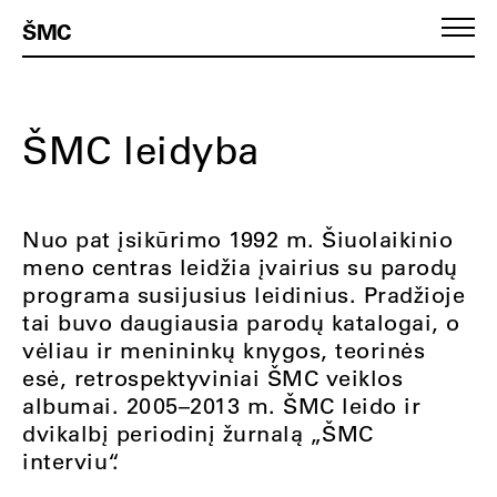
ŠMC
ŠMC leidyba
Nuo pat įsikūrimo 1992 m. Šiuolaikinio
meno centras leidžia įvairius su parodų
programa susijusius leidinius. Pradžioje
tai buvo daugiausia parodų katalogai, o
vėliau ir menininkų knygos, teorinės
esė, retrospektyviniai ŠMC veiklos
albumai. 2005–2013 m. ŠMC leido ir
dvikalbį periodinį žurnalą „ŠMC
interviu“
.