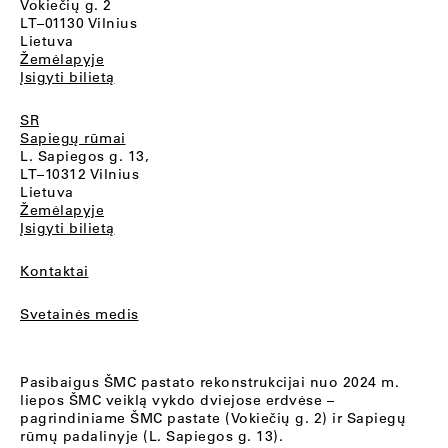
Vokiečių g. 2
LT–01130 Vilnius
Lietuva
Žemėlapyje
Įsigyti bilietą
SR
Sapiegų rūmai
L. Sapiegos g. 13,
LT–10312 Vilnius
Lietuva
Žemėlapyje
Įsigyti bilietą
Kontaktai
Svetainės medis
Pasibaigus ŠMC pastato rekonstrukcijai nuo 2024 m.
liepos ŠMC veiklą vykdo dviejose erdvėse –
pagrindiniame ŠMC pastate (Vokiečių g. 2) ir Sapiegų
rūmų padalinyje (L. Sapiegos g. 13).