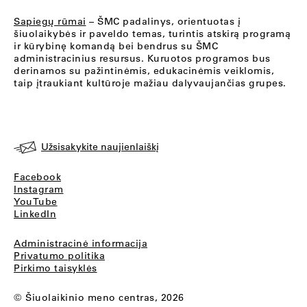
Sapiegų rūmai
– ŠMC padalinys, orientuotas į
šiuolaikybės ir paveldo temas, turintis atskirą programą
ir kūrybinę komandą bei bendrus su ŠMC
administracinius resursus. Kuruotos programos bus
derinamos su pažintinėmis, edukacinėmis veiklomis,
taip įtraukiant kultūroje mažiau dalyvaujančias grupes.
Užsisakykite naujienlaiškį
Facebook
Instagram
YouTube
LinkedIn
Administracinė informacija
Privatumo politika
Pirkimo taisyklės
© Šiuolaikinio meno centras, 2026