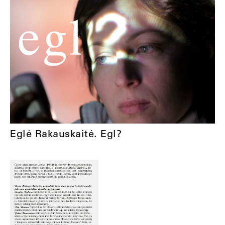
Eglė Rakauskaitė. Egl?