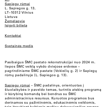
Sapiegų rūmai
L. Sapiegos g. 13,
LT–10312 Vilnius
Lietuva
Žemėlapyje
Įsigyti bilietą
Kontaktai
Svetainės medis
Pasibaigus ŠMC pastato rekonstrukcijai nuo 2024 m.
liepos ŠMC veiklą vykdo dviejose erdvėse –
pagrindiniame ŠMC pastate (Vokiečių g. 2) ir Sapiegų
rūmų padalinyje (L. Sapiegos g. 13).
Sapiegų rūmai
– ŠMC padalinys, orientuotas į
šiuolaikybės ir paveldo temas, turintis atskirą programą
ir kūrybinę komandą bei bendrus su ŠMC
administracinius resursus. Kuruotos programos bus
derinamos su pažintinėmis, edukacinėmis veiklomis,
taip įtraukiant kultūroje mažiau dalyvaujančias grupes.