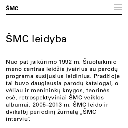
ŠMC
ŠMC leidyba
Nuo pat įsikūrimo 1992 m. Šiuolaikinio
meno centras leidžia įvairius su parodų
programa susijusius leidinius. Pradžioje
tai buvo daugiausia parodų katalogai, o
vėliau ir menininkų knygos, teorinės
esė, retrospektyviniai ŠMC veiklos
albumai. 2005–2013 m. ŠMC leido ir
dvikalbį periodinį žurnalą „ŠMC
interviu“
.