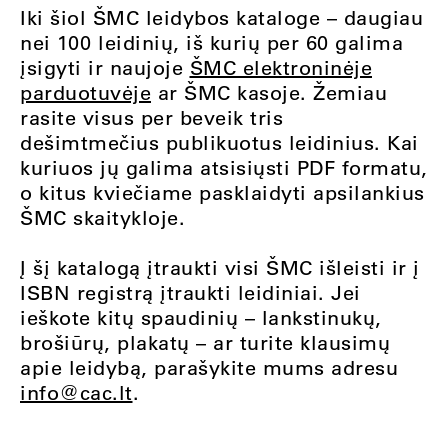
Iki šiol ŠMC leidybos kataloge – daugiau
nei 100 leidinių, iš kurių per 60 galima
įsigyti ir naujoje
ŠMC elektroninėje
parduotuvėje
ar ŠMC kasoje. Žemiau
rasite visus per beveik tris
dešimtmečius publikuotus leidinius. Kai
kuriuos jų galima atsisiųsti PDF formatu,
o kitus kviečiame pasklaidyti apsilankius
ŠMC skaitykloje
.
Į šį katalogą įtraukti visi ŠMC išleisti ir į
ISBN registrą įtraukti leidiniai. Jei
ieškote kitų spaudinių – lankstinukų,
brošiūrų, plakatų – ar turite klausimų
apie leidybą, parašykite mums adresu
info@cac.lt
.