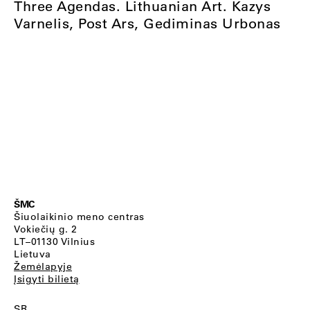
Three Agendas. Lithuanian Art. Kazys
Varnelis, Post Ars, Gediminas Urbonas
ŠMC
Šiuolaikinio meno centras
Vokiečių g. 2
LT–01130 Vilnius
Lietuva
Žemėlapyje
Įsigyti bilietą
SR