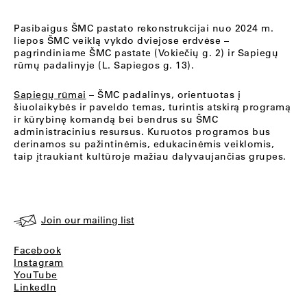
Pasibaigus ŠMC pastato rekonstrukcijai nuo 2024 m.
liepos ŠMC veiklą vykdo dviejose erdvėse –
pagrindiniame ŠMC pastate (Vokiečių g. 2) ir Sapiegų
rūmų padalinyje (L. Sapiegos g. 13).
Sapiegų rūmai
– ŠMC padalinys, orientuotas į
šiuolaikybės ir paveldo temas, turintis atskirą programą
ir kūrybinę komandą bei bendrus su ŠMC
administracinius resursus. Kuruotos programos bus
derinamos su pažintinėmis, edukacinėmis veiklomis,
taip įtraukiant kultūroje mažiau dalyvaujančias grupes.
Join our mailing list
Facebook
Instagram
YouTube
LinkedIn