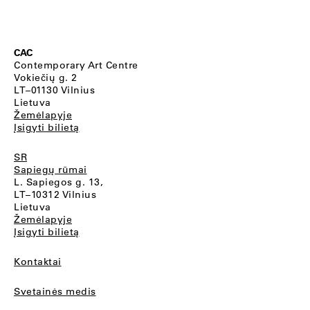
CAC
Contemporary Art Centre
Vokiečių g. 2
LT–01130 Vilnius
Lietuva
Žemėlapyje
Įsigyti bilietą
SR
Sapiegų rūmai
L. Sapiegos g. 13,
LT–10312 Vilnius
Lietuva
Žemėlapyje
Įsigyti bilietą
Kontaktai
Svetainės medis