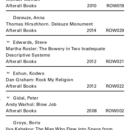
Afterall Books
2010
ROW019
Dezeuze, Anna
Thomas Hirschhorn. Deleuze Monument
Afterall Books
2014
ROW029
Edwards, Steve
Martha Rosler: The Bowery in Two Inadequate
Descriptive Systems
Afterall Books
2012
ROW021
Eshun, Kodwo
Dan Graham: Rock My Religion
Afterall Books
2012
ROW022
Gidal, Peter
G
Andy Warhol: Blow Job
Afterall Books
2008
ROW002
Groys, Boris
Ilya Kabakov: The Man Who Flew into Space from