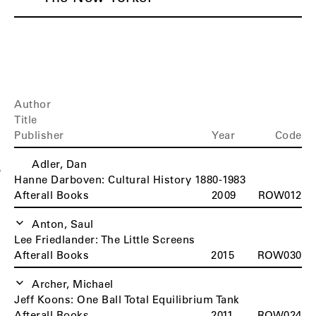
Author
Title
Publisher
Year
Code
Adler, Dan
A
Hanne Darboven: Cultural History 1880-1983
Afterall Books
2009
ROW012
Anton, Saul
Lee Friedlander: The Little Screens
Afterall Books
2015
ROW030
Archer, Michael
Jeff Koons: One Ball Total Equilibrium Tank
Afterall Books
2011
ROW024