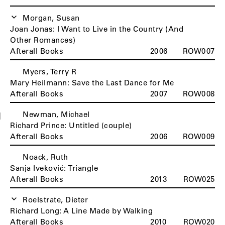
Morgan, Susan
Joan Jonas: I Want to Live in the Country (And
Other Romances)
Afterall Books
2006
ROW007
Myers, Terry R
Mary Heilmann: Save the Last Dance for Me
Afterall Books
2007
ROW008
Newman, Michael
N
Richard Prince: Untitled (couple)
Afterall Books
2006
ROW009
Noack, Ruth
Sanja Iveković: Triangle
Afterall Books
2013
ROW025
Roelstrate, Dieter
R
Richard Long: A Line Made by Walking
Afterall Books
2010
ROW020