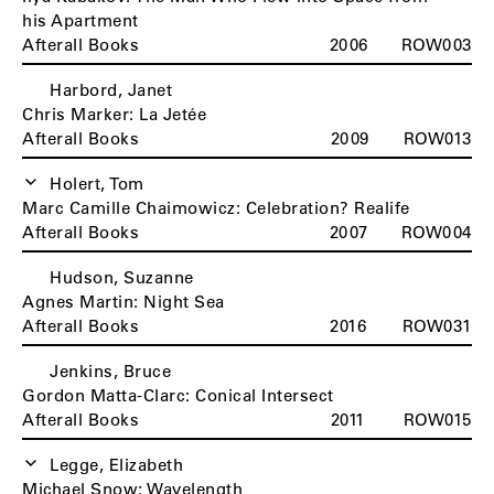
his Apartment
Afterall Books
2006
ROW003
Harbord, Janet
H
Chris Marker: La Jetée
Afterall Books
2009
ROW013
Holert, Tom
Marc Camille Chaimowicz: Celebration? Realife
Afterall Books
2007
ROW004
Hudson, Suzanne
Agnes Martin: Night Sea
Afterall Books
2016
ROW031
Jenkins, Bruce
Gordon Matta-Clarc: Conical Intersect
Afterall Books
2011
ROW015
Legge, Elizabeth
Michael Snow: Wavelength