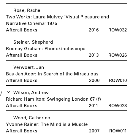
Rose, Rachel
Two Works: Laura Mulvey ‘Visual Pleasure and
Narrative Cinema’ 1975
Afterall Books
2016
ROW032
Steiner, Shepherd
S
Rodney Graham: Phonokinetoscope
Afterall Books
2013
ROW026
Verwoert, Jan
V
Bas Jan Ader: In Search of the Miraculous
Afterall Books
2006
ROW010
Wilson, Andrew
W
Richard Hamilton: Swingeing London 67 (f)
Afterall Books
2011
ROW023
Wood, Catherine
Yvonne Rainer: The Mind is a Muscle
Afterall Books
2007
ROW011