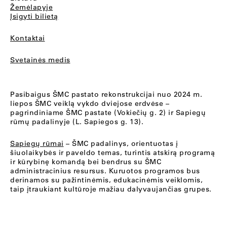
Žemėlapyje
Įsigyti bilietą
Kontaktai
Svetainės medis
Pasibaigus ŠMC pastato rekonstrukcijai nuo 2024 m.
liepos ŠMC veiklą vykdo dviejose erdvėse –
pagrindiniame ŠMC pastate (Vokiečių g. 2) ir Sapiegų
rūmų padalinyje (L. Sapiegos g. 13).
Sapiegų rūmai
– ŠMC padalinys, orientuotas į
šiuolaikybės ir paveldo temas, turintis atskirą programą
ir kūrybinę komandą bei bendrus su ŠMC
administracinius resursus. Kuruotos programos bus
derinamos su pažintinėmis, edukacinėmis veiklomis,
taip įtraukiant kultūroje mažiau dalyvaujančias grupes.