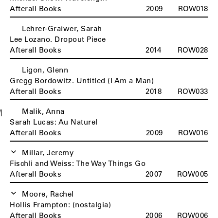
Afterall Books
2009
ROW018
Lehrer-Graiwer, Sarah
Lee Lozano. Dropout Piece
Afterall Books
2014
ROW028
Ligon, Glenn
Gregg Bordowitz. Untitled (I Am a Man)
Afterall Books
2018
ROW033
Malik, Anna
M
Sarah Lucas: Au Naturel
Afterall Books
2009
ROW016
Millar, Jeremy
Fischli and Weiss: The Way Things Go
Afterall Books
2007
ROW005
Moore, Rachel
Hollis Frampton: (nostalgia)
Afterall Books
2006
ROW006