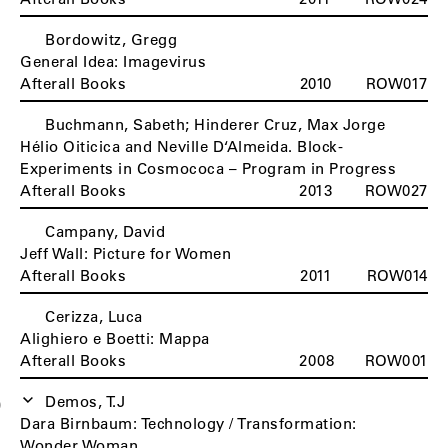
Bordowitz, Gregg
B
General Idea: Imagevirus
Afterall Books
2010
ROW017
Buchmann, Sabeth; Hinderer Cruz, Max Jorge
Hélio Oiticica and Neville D‘Almeida. Block-
Experiments in Cosmococa – Program in Progress
Afterall Books
2013
ROW027
Campany, David
C
Jeff Wall: Picture for Women
Afterall Books
2011
ROW014
Cerizza, Luca
Alighiero e Boetti: Mappa
Afterall Books
2008
ROW001
Demos, T.J
D
Dara Birnbaum: Technology / Transformation:
Wonder Woman