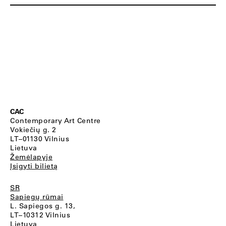
CAC
Contemporary Art Centre
Vokiečių g. 2
LT–01130 Vilnius
Lietuva
Žemėlapyje
Įsigyti bilietą
SR
Sapiegų rūmai
L. Sapiegos g. 13,
LT–10312 Vilnius
Lietuva