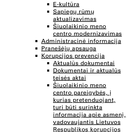
E-kultūra
Sapiegų rūmų
aktualizavimas
Šiuolaikinio meno
centro modernizavimas
Administracinė informacija
Pranešėjų apsauga
Korupcijos prevencija
Aktualūs dokumentai
Dokumentai ir aktualūs
teisės aktai
Šiuolaikinio meno
centro pareigybės, į
kurias pretenduojant,
turi būti surinkta
informacija apie asmenį,
vadovaujantis Lietuvos
Respublikos korupcijos