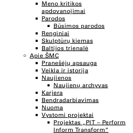
Meno kritikos
apdovanojimai
Parodos
Būsimos parodos
Renginiai
Skulptūrų kiemas
Baltijos trienalė
Apie ŠMC
Pranešėjų apsauga
Veikla ir istorija
Naujienos
Naujienų archyvas
Karjera
Bendradarbiavimas
Nuoma
Vystomi projektai
Projektas „PIT – Perform
Inform Transform“