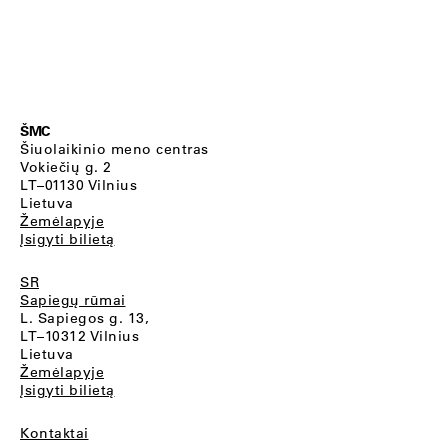
ŠMC
Šiuolaikinio meno centras
Vokiečių g. 2
LT–01130 Vilnius
Lietuva
Žemėlapyje
Įsigyti bilietą
SR
Sapiegų rūmai
L. Sapiegos g. 13,
LT–10312 Vilnius
Lietuva
Žemėlapyje
Įsigyti bilietą
Kontaktai