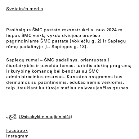
Svetainės medis
Pasibaigus ŠMC pastato rekonstrukcijai nuo 2024 m.
liepos ŠMC veiklą vykdo dviejose erdvėse –
pagrindiniame ŠMC pastate (Vokiečių g. 2) ir Sapiegų
rūmų padalinyje (L. Sapiegos g. 13).
Sapiegų rūmai
– ŠMC padalinys, orientuotas į
šiuolaikybės ir paveldo temas, turintis atskirą programą
ir kūrybinę komandą bei bendrus su ŠMC
administracinius resursus. Kuruotos programos bus
derinamos su pažintinėmis, edukacinėmis veiklomis,
taip įtraukiant kultūroje mažiau dalyvaujančias grupes.
Užsisakykite naujienlaiškį
Facebook
Instagram