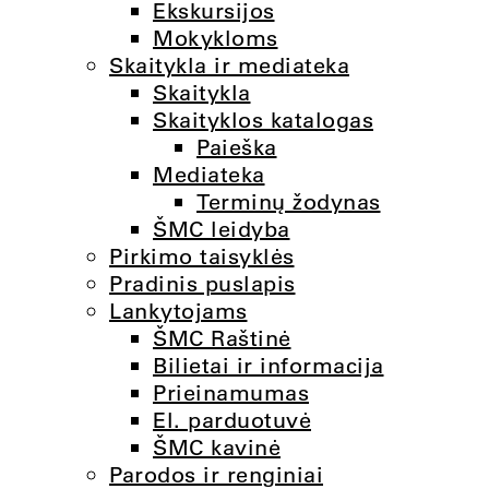
Ekskursijos
Mokykloms
Skaitykla ir mediateka
Skaitykla
Skaityklos katalogas
Paieška
Mediateka
Terminų žodynas
ŠMC leidyba
Pirkimo taisyklės
Pradinis puslapis
Lankytojams
ŠMC Raštinė
Bilietai ir informacija
Prieinamumas
El. parduotuvė
ŠMC kavinė
Parodos ir renginiai