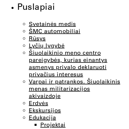
Puslapiai
Svetainės medis
ŠMC automobiliai
Rūsys
Lyčių lygybė
Šiuolaikinio meno centro
pareigybės, kurias einantys
asmenys privalo deklaruoti
privačius interesus
Varpai ir patrankos. Šiuolaikinis
menas militarizacijos
akivaizdoje
Erdvės
Ekskursijos
Edukacija
Projektai