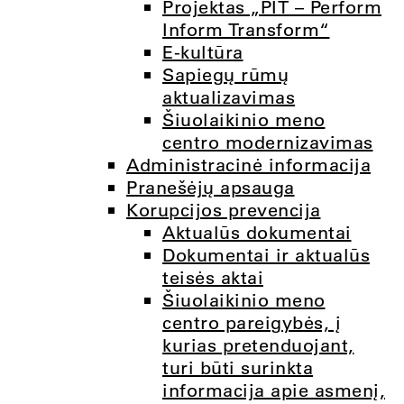
Projektas „PIT – Perform
Inform Transform“
E-kultūra
Sapiegų rūmų
aktualizavimas
Šiuolaikinio meno
centro modernizavimas
Administracinė informacija
Pranešėjų apsauga
Korupcijos prevencija
Aktualūs dokumentai
Dokumentai ir aktualūs
teisės aktai
Šiuolaikinio meno
centro pareigybės, į
kurias pretenduojant,
turi būti surinkta
informacija apie asmenį,