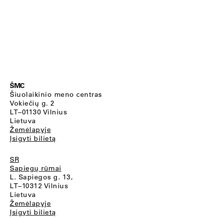
ŠMC
Šiuolaikinio meno centras
Vokiečių g. 2
LT–01130 Vilnius
Lietuva
Žemėlapyje
Įsigyti bilietą
SR
Sapiegų rūmai
L. Sapiegos g. 13,
LT–10312 Vilnius
Lietuva
Žemėlapyje
Įsigyti bilietą