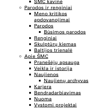
ŠMC kavinė
Parodos ir renginiai
Meno kritikos
apdovanojimai
Parodos
Būsimos parodos
Renginiai
Skulptūrų kiemas
Baltijos trienalė
Apie ŠMC
Pranešėjų apsauga
Veikla ir istorija
Naujienos
Naujienų archyvas
Karjera
Bendradarbiavimas
Nuoma
Vystomi projektai