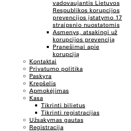
vadovaujantis Lietuvos
Respublikos korupcijos
prevencijos įstatymo 17
straipsnio nuostatomis
Asmenys, atsakingi už
korupcijos prevenciją
Pranešimai apie
korupciją
Kontaktai
Privatumo politika
Paskyra
Krepšelis
Apmokėjimas
Kasa
Tikrinti bilietus
Tikrinti registracijas
Užsakymas gautas
Registracija