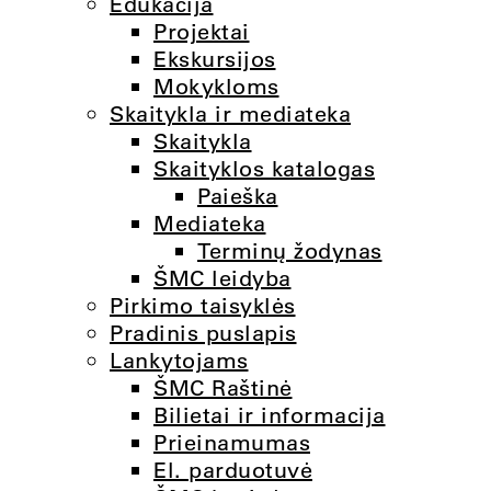
Edukacija
Projektai
Ekskursijos
Mokykloms
Skaitykla ir mediateka
Skaitykla
Skaityklos katalogas
Paieška
Mediateka
Terminų žodynas
ŠMC leidyba
Pirkimo taisyklės
Pradinis puslapis
Lankytojams
ŠMC Raštinė
Bilietai ir informacija
Prieinamumas
El. parduotuvė