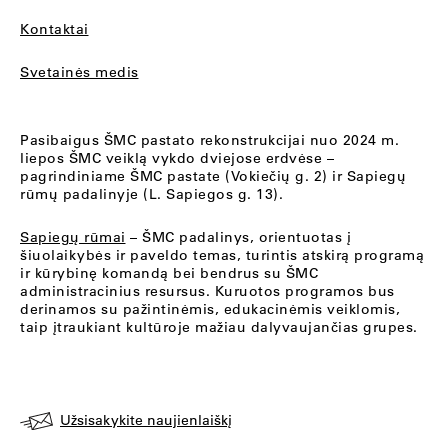
Kontaktai
Svetainės medis
Pasibaigus ŠMC pastato rekonstrukcijai nuo 2024 m.
liepos ŠMC veiklą vykdo dviejose erdvėse –
pagrindiniame ŠMC pastate (Vokiečių g. 2) ir Sapiegų
rūmų padalinyje (L. Sapiegos g. 13).
Sapiegų rūmai
– ŠMC padalinys, orientuotas į
šiuolaikybės ir paveldo temas, turintis atskirą programą
ir kūrybinę komandą bei bendrus su ŠMC
administracinius resursus. Kuruotos programos bus
derinamos su pažintinėmis, edukacinėmis veiklomis,
taip įtraukiant kultūroje mažiau dalyvaujančias grupes.
Užsisakykite naujienlaiškį