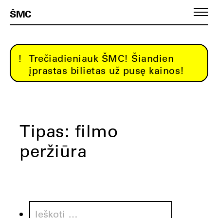
ŠMC
Trečiadieniauk ŠMC! Šiandien
įprastas bilietas už pusę kainos!
Tipas:
filmo
peržiūra
Ieškoti: