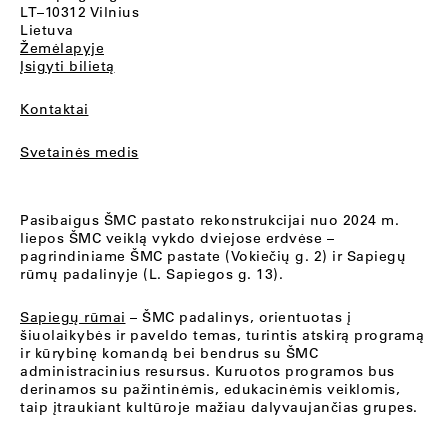
LT–10312 Vilnius
Lietuva
Žemėlapyje
Įsigyti bilietą
Kontaktai
Svetainės medis
Pasibaigus ŠMC pastato rekonstrukcijai nuo 2024 m.
liepos ŠMC veiklą vykdo dviejose erdvėse –
pagrindiniame ŠMC pastate (Vokiečių g. 2) ir Sapiegų
rūmų padalinyje (L. Sapiegos g. 13).
Sapiegų rūmai
– ŠMC padalinys, orientuotas į
šiuolaikybės ir paveldo temas, turintis atskirą programą
ir kūrybinę komandą bei bendrus su ŠMC
administracinius resursus. Kuruotos programos bus
derinamos su pažintinėmis, edukacinėmis veiklomis,
taip įtraukiant kultūroje mažiau dalyvaujančias grupes.