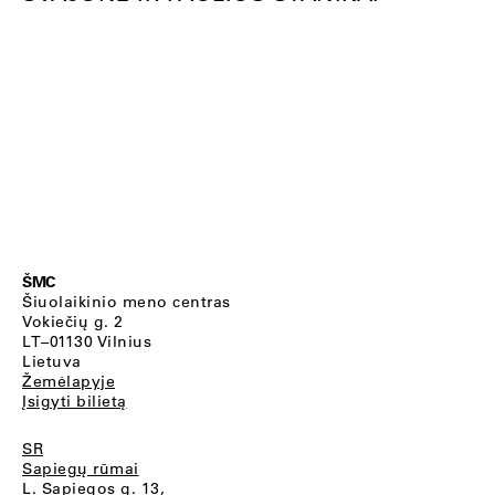
ŠMC
Šiuolaikinio meno centras
Vokiečių g. 2
LT–01130 Vilnius
Lietuva
Žemėlapyje
Įsigyti bilietą
SR
Sapiegų rūmai
L. Sapiegos g. 13,