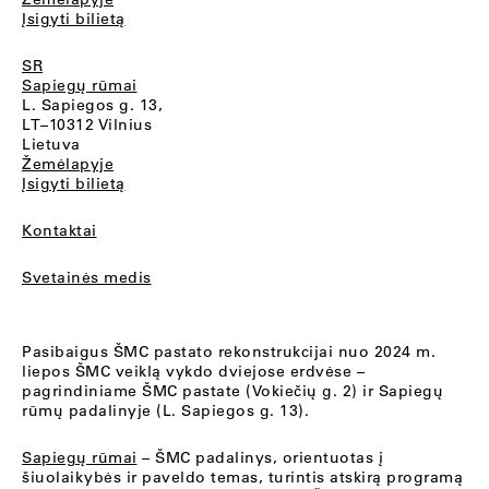
Įsigyti bilietą
SR
Sapiegų rūmai
L. Sapiegos g. 13,
LT–10312 Vilnius
Lietuva
Žemėlapyje
Įsigyti bilietą
Kontaktai
Svetainės medis
Pasibaigus ŠMC pastato rekonstrukcijai nuo 2024 m.
liepos ŠMC veiklą vykdo dviejose erdvėse –
pagrindiniame ŠMC pastate (Vokiečių g. 2) ir Sapiegų
rūmų padalinyje (L. Sapiegos g. 13).
Sapiegų rūmai
– ŠMC padalinys, orientuotas į
šiuolaikybės ir paveldo temas, turintis atskirą programą