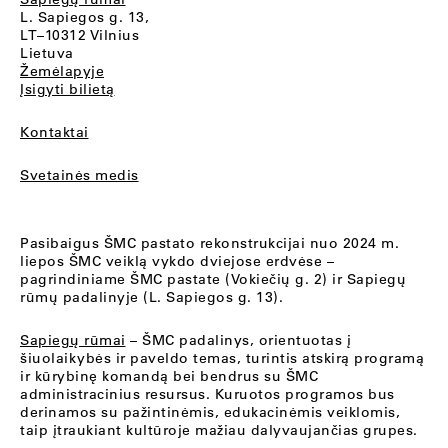
L. Sapiegos g. 13,
LT–10312 Vilnius
Lietuva
Žemėlapyje
Įsigyti bilietą
Kontaktai
Svetainės medis
Pasibaigus ŠMC pastato rekonstrukcijai nuo 2024 m.
liepos ŠMC veiklą vykdo dviejose erdvėse –
pagrindiniame ŠMC pastate (Vokiečių g. 2) ir Sapiegų
rūmų padalinyje (L. Sapiegos g. 13).
Sapiegų rūmai
– ŠMC padalinys, orientuotas į
šiuolaikybės ir paveldo temas, turintis atskirą programą
ir kūrybinę komandą bei bendrus su ŠMC
administracinius resursus. Kuruotos programos bus
derinamos su pažintinėmis, edukacinėmis veiklomis,
taip įtraukiant kultūroje mažiau dalyvaujančias grupes.