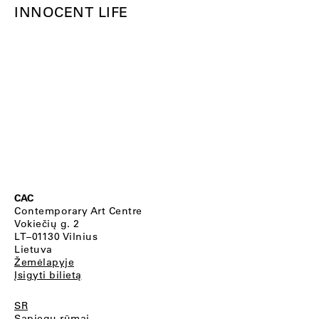
INNOCENT LIFE
CAC
Contemporary Art Centre
Vokiečių g. 2
LT–01130 Vilnius
Lietuva
Žemėlapyje
Įsigyti bilietą
SR
Sapiegų rūmai